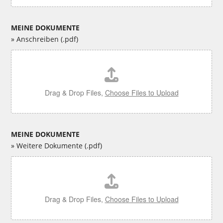
l
&
a
A
u
u
MEINE DOKUMENTE
f
s
» Anschreiben (.pdf)
*
b
i
A
l
n
d
s
u
c
n
h
Drag & Drop Files,
Choose Files to Upload
g
r
e
i
b
MEINE DOKUMENTE
e
» Weitere Dokumente (.pdf)
n
W
e
i
t
e
Drag & Drop Files,
Choose Files to Upload
r
e