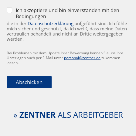
D
o
D
Ich akzeptiere und bin einverstanden mit den
k
a
Bedingungen
u
t
die in der
Datenschutzerklärung
aufgeführt sind. Ich fühle
m
e
mich sicher und geschützt, da ich weiß, dass meine Daten
e
n
vertraulich behandelt und nicht an Dritte weitergegeben
n
s
werden.
t
c
e
h
Bei Problemen mit dem Update Ihrer Bewerbung können Sie uns Ihre
u
Unterlagen auch per E-Mail unter
personal@zentner.de
zukommen
t
lassen.
z
e
r
Abschicken
k
l
ä
r
u
»
ZENTNER
ALS ARBEITGEBER
n
g